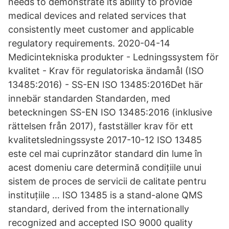
needs to demonstrate its ability to provide
medical devices and related services that
consistently meet customer and applicable
regulatory requirements. 2020-04-14
Medicintekniska produkter - Ledningssystem för
kvalitet - Krav för regulatoriska ändamål (ISO
13485:2016) - SS-EN ISO 13485:2016Det här
innebär standarden Standarden, med
beteckningen SS-EN ISO 13485:2016 (inklusive
rättelsen från 2017), fastställer krav för ett
kvalitetsledningssyste 2017-10-12 ISO 13485
este cel mai cuprinzător standard din lume în
acest domeniu care determină condițiile unui
sistem de proces de servicii de calitate pentru
instituțiile … ISO 13485 is a stand-alone QMS
standard, derived from the internationally
recognized and accepted ISO 9000 quality