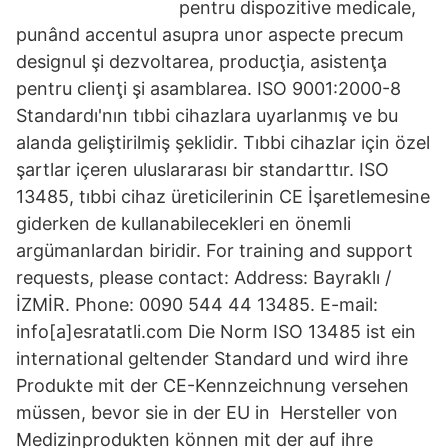
pentru dispozitive medicale,
punând accentul asupra unor aspecte precum
designul şi dezvoltarea, producţia, asistenţa
pentru clienţi şi asamblarea. ISO 9001:2000-8
Standardı'nın tıbbi cihazlara uyarlanmış ve bu
alanda geliştirilmiş şeklidir. Tıbbi cihazlar için özel
şartlar içeren uluslararası bir standarttır. ISO
13485, tıbbi cihaz üreticilerinin CE İşaretlemesine
giderken de kullanabilecekleri en önemli
argümanlardan biridir. For training and support
requests, please contact: Address: Bayraklı /
İZMİR. Phone: 0090 544 44 13485. E-mail:
info[a]esratatli.com Die Norm ISO 13485 ist ein
international geltender Standard und wird ihre
Produkte mit der CE-Kennzeichnung versehen
müssen, bevor sie in der EU in Hersteller von
Medizinprodukten können mit der auf ihre