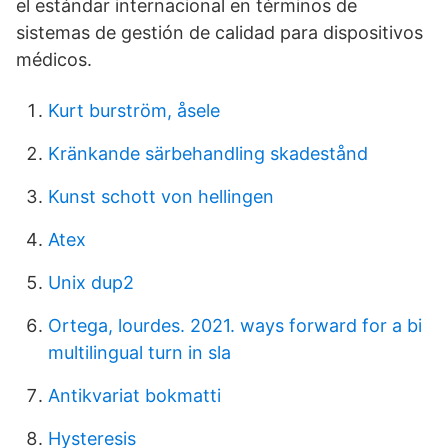
el estándar internacional en términos de
sistemas de gestión de calidad para dispositivos
médicos.
Kurt burström, åsele
Kränkande särbehandling skadestånd
Kunst schott von hellingen
Atex
Unix dup2
Ortega, lourdes. 2021. ways forward for a bi
multilingual turn in sla
Antikvariat bokmatti
Hysteresis