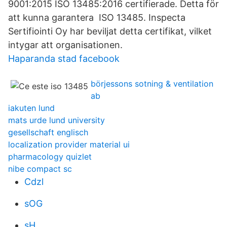
9001:2015 ISO 13485:2016 certifierade. Detta för
att kunna garantera ISO 13485. Inspecta
Sertifiointi Oy har beviljat detta certifikat, vilket
intygar att organisationen.
Haparanda stad facebook
börjessons sotning & ventilation
ab
iakuten lund
mats urde lund university
gesellschaft englisch
localization provider material ui
pharmacology quizlet
nibe compact sc
Cdzl
sOG
sH