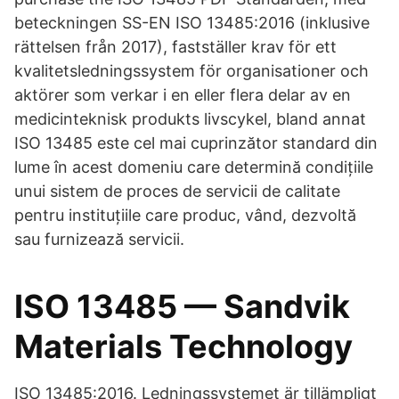
beteckningen SS-EN ISO 13485:2016 (inklusive
rättelsen från 2017), fastställer krav för ett
kvalitetsledningssystem för organisationer och
aktörer som verkar i en eller flera delar av en
medicinteknisk produkts livscykel, bland annat
ISO 13485 este cel mai cuprinzător standard din
lume în acest domeniu care determină condițiile
unui sistem de proces de servicii de calitate
pentru instituțiile care produc, vând, dezvoltă
sau furnizează servicii.
ISO 13485 — Sandvik
Materials Technology
ISO 13485:2016. Ledningssystemet är tillämpligt