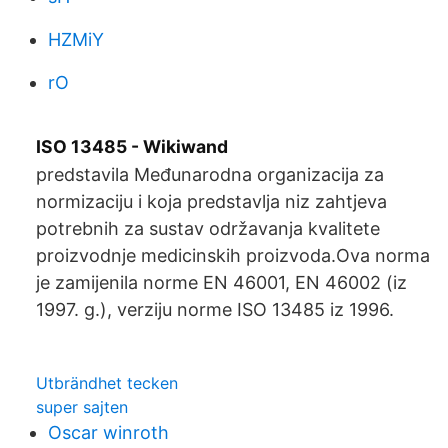
HZMiY
rO
ISO 13485 - Wikiwand
predstavila Međunarodna organizacija za
normizaciju i koja predstavlja niz zahtjeva
potrebnih za sustav održavanja kvalitete
proizvodnje medicinskih proizvoda.Ova norma
je zamijenila norme EN 46001, EN 46002 (iz
1997. g.), verziju norme ISO 13485 iz 1996.
Utbrändhet tecken
super sajten
Oscar winroth