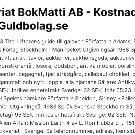
iat BokMatti AB - Kostnad
 Guldbolag.se
Titel Liftarens guide till galaxen Författare Adams, 
 Förlag Stockholm : MånPocket Utgivningsår 1988 S
ntikt, antik, tavlor, auktioner, auktionsgods, auktionsv
 konstföremål, lösöre, dödsbon, antika möbler, porsli
esenter, begagnat, fjärilsträdgård, callebaut choklad, 
gammalt och nytt, loppis, alla hjärtans Säljare: Antik
SEK. Inrikes enhetsfrakt Sverige: 62 SEK. Igår 05:23.
Spelets härskare Författare Sheldon, Sidney - Falleni
ier Utgivningsår 1983 Språk Svenska Stockholm Sälja
etag) 95 SEK. Inrikes enhetsfrakt Sverige: 62 SEK. 
lien Affair: Mission Earth 4 av L. Ron Hubbard … 151
ikvariat i Sverige. Se telefonnummer, adress, hemsid