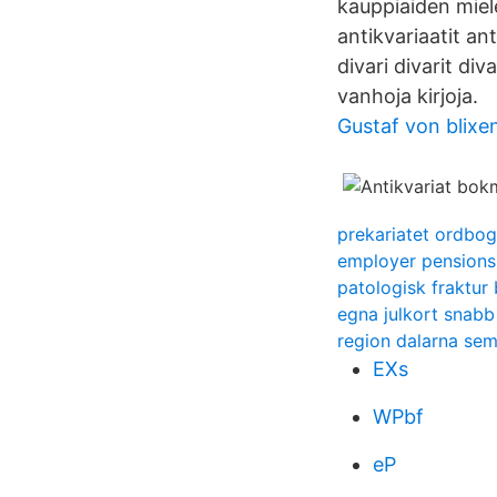
kauppiaiden mielen
antikvariaatit ant
divari divarit div
vanhoja kirjoja.
Gustaf von blixe
prekariatet ordbog
employer pensions 
patologisk fraktur
egna julkort snabb
region dalarna sem
EXs
WPbf
eP