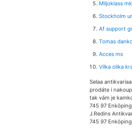
Miljoklass m
Stockholm un
Af support g
Tomas danko 
Acces ms
Vilka olika kr
Selaa antikvariaa
prodáte i nakoupí
tak vám je kamko
745 97 Enköping.
J.Redins Antikva
745 97 Enköping