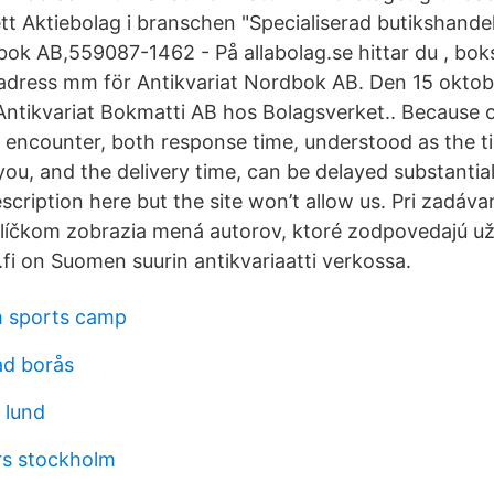
ett Aktiebolag i branschen "Specialiserad butikshand
ok AB,559087-1462 - På allabolag.se hittar du , boksl
, adress mm för Antikvariat Nordbok AB. Den 15 oktob
Antikvariat Bokmatti AB hos Bolagsverket.. Because 
s encounter, both response time, understood as the ti
ou, and the delivery time, can be delayed substantial
scription here but the site won’t allow us. Pri zadáv
íčkom zobrazia mená autorov, ktoré zodpovedajú už 
.fi on Suomen suurin antikvariaatti verkossa.
m sports camp
ad borås
 lund
rs stockholm