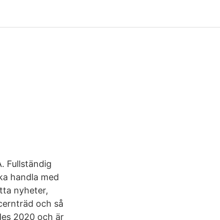
 Fullständig
ska handla med
tta nyheter,
ncernträd och så
des 2020 och är