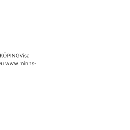
ENKÖPINGVisa
s Du www.minns-