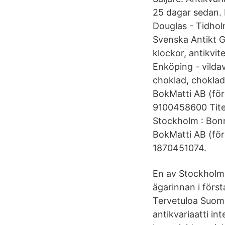
25 dagar sedan. 
Douglas - Tidho
Svenska Antikt Gr
klockor, antikvit
Enköping - vildav
choklad, chokladp
BokMatti AB (för
9100458600 Titel 
Stockholm : Bonn
BokMatti AB (för
1870451074.
En av Stockholms
ägarinnan i först
Tervetuloa Suome
antikvariaatti int