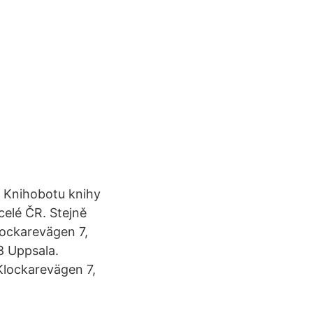
 V Knihobotu knihy
celé ČR. Stejně
lockarevägen 7,
8 Uppsala.
Klockarevägen 7,