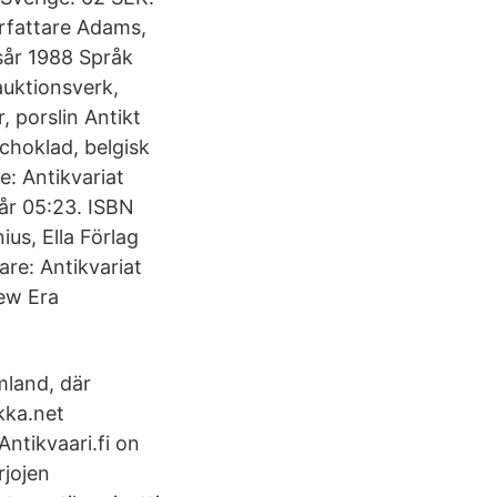
örfattare Adams,
sår 1988 Språk
 auktionsverk,
, porslin Antikt
 choklad, belgisk
e: Antikvariat
går 05:23. ISBN
us, Ella Förlag
re: Antikvariat
New Era
mland, där
ikka.net
ntikvaari.fi on
rjojen