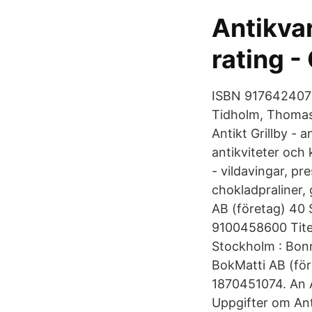
Antikvar
rating -
ISBN 9176424073 
Tidholm, Thomas
Antikt Grillby - a
antikviteter och
- vildavingar, pr
chokladpraliner, 
AB (företag) 40 
9100458600 Titel 
Stockholm : Bonn
BokMatti AB (för
1870451074. An A
Uppgifter om Ant