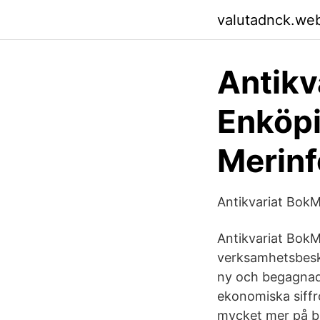
valutadnck.we
Antikv
Enköp
Merinf
Antikvariat BokM
Antikvariat BokM
verksamhetsbeskr
ny och begagnad 
ekonomiska siffro
mycket mer på bi