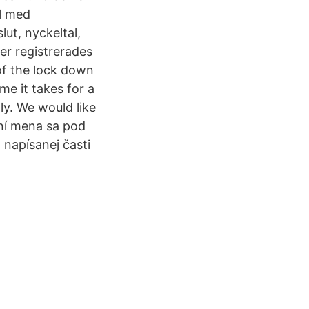
el med
ut, nyckeltal,
er registrerades
of the lock down
me it takes for a
ly. We would like
aní mena sa pod
napísanej časti