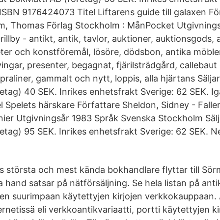
ISBN 9176424073 Titel Liftarens guide till galaxen F
lm, Thomas Förlag Stockholm : MånPocket Utgivning
illby - antikt, antik, tavlor, auktioner, auktionsgods,
eter och konstföremål, lösöre, dödsbon, antika möbler
ingar, presenter, begagnat, fjärilsträdgård, callebaut
raliner, gammalt och nytt, loppis, alla hjärtans Säljar
etag) 40 SEK. Inrikes enhetsfrakt Sverige: 62 SEK. I
Spelets härskare Författare Sheldon, Sidney - Falleni
ier Utgivningsår 1983 Språk Svenska Stockholm Sälja
etag) 95 SEK. Inrikes enhetsfrakt Sverige: 62 SEK. 
 största och mest kända bokhandlare flyttar till Sör
a hand satsar på nätförsäljning. Se hela listan på ant
n suurimpaan käytettyjen kirjojen verkkokauppaan. A
ernetissä eli verkkoantikvariaatti, portti käytettyjen ki