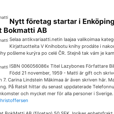
Nytt företag startar i Enköping
t Bokmatti AB
Selaa antikvariaatti.netin laajaa valikoimaa kateg
Kirjattuotteita V Knihobotu knihy prodáte i nakou
nihy pošleme kurýra po celé ČR. Stejně tak vám je ka
ISBN 006056086x Titel Lazybones Författare Bi
Född 21 november, 1959 - Matti är gift och skrive
 7. Carina Lindstein Mäkimaa är även skriven här. Mat
g. På Ratsit hittar du senast uppdaterade Telefon
omster och mycket mer för alla personer i Sverige.
christoffersen
iat BokMatti AB (företag) 50 SEK. Inrikes enhetsfrakt