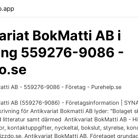
b.app
ariat BokMatti AB i
ing 559276-9086 -
o.se
atti AB - 559276-9086 - Företag - Purehelp.se
atti AB (559276-9086) - Företagsinformation | SYNA.
ivning för Antikvariat Bokmatti AB lyder: "Bolaget 
litteratur samt därmed Antikvariat BokMatti AB - Hi
r, kontaktuppgifter, nyckeltal, bokslut, styrelse, ko
zzdo.se. Antikvariat BokMatti AB. Företaget grunda