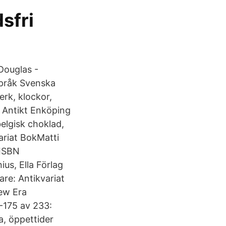
sfri
Douglas -
pråk Svenska
erk, klockor,
n Antikt Enköping
belgisk choklad,
variat BokMatti
 ISBN
us, Ella Förlag
re: Antikvariat
New Era
-175 av 233:
a, öppettider