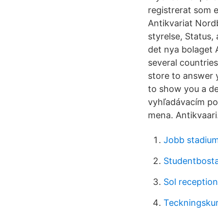
registrerat som 
Antikvariat Nordb
styrelse, Status
det nya bolaget 
several countrie
store to answer y
to show you a de
vyhľadávacím pol
mena. Antikvaari
Jobb stadiu
Studentbost
Sol reception
Teckningsku