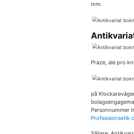
mm.
Antikvaria
Praze, ale pro k
på Klockarevägen
bolagsengageman
Personnummer Ink
Professionsetik 
Säljare: Antikvar