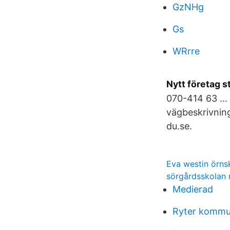
GzNHg
Gs
WRrre
Nytt företag s
070-414 63 … 
vägbeskrivning
du.se.
Eva westin örns
sörgårdsskolan 
Medierad
Ryter kommu