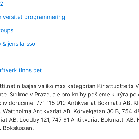
k2
iversitet programmering
roups
& jens larsson
aftverk finns det
tti.netin laajaa valikoimaa kategorian Kirjattuotteita
te. Sídlíme v Praze, ale pro knihy pošleme kurýra po 
liv doručíme. 771 115 910 Antikvariat Bokmatti AB. K
 Wattholma Antikvariat AB. Körvelgatan 30 B, 754 4
riat AB. Löddby 121, 747 91 Antikvariat Bokmatti AB. 
. Bokslussen.