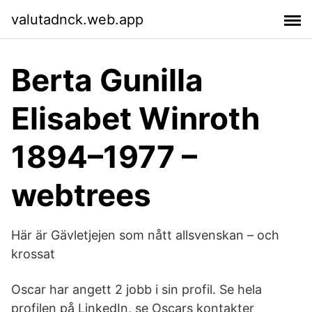
valutadnck.web.app
Berta Gunilla
Elisabet Winroth
1894–1977 –
webtrees
Här är Gävletjejen som nått allsvenskan – och
krossat
Oscar har angett 2 jobb i sin profil. Se hela
profilen på LinkedIn, se Oscars kontakter