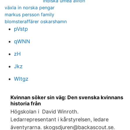
indiska umeå avion
växla in norska pengar
markus persson family
blomsteraffärer oskarshamn
pVstp
qWNN
zH
Jkz
WItgz
Kvinnan söker sin väg: Den svenska kvinnans
historia från
Högskolan i David Winroth.
Ledarrepresentant i kårstyrelsen, ledare
äventyrarna. skogsdjuren@backascout.se.