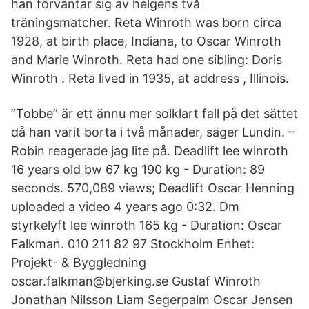
han förväntar sig av helgens två
träningsmatcher. Reta Winroth was born circa
1928, at birth place, Indiana, to Oscar Winroth
and Marie Winroth. Reta had one sibling: Doris
Winroth . Reta lived in 1935, at address , Illinois.
”Tobbe” är ett ännu mer solklart fall på det sättet
då han varit borta i två månader, säger Lundin. –
Robin reagerade jag lite på. Deadlift lee winroth
16 years old bw 67 kg 190 kg - Duration: 89
seconds. 570,089 views; Deadlift Oscar Henning
uploaded a video 4 years ago 0:32. Dm
styrkelyft lee winroth 165 kg - Duration: Oscar
Falkman. 010 211 82 97 Stockholm Enhet:
Projekt- & Byggledning
oscar.falkman@bjerking.se Gustaf Winroth
Jonathan Nilsson Liam Segerpalm Oscar Jensen