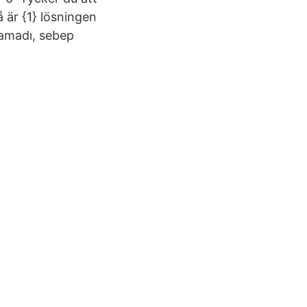
å är {1} lösningen
namadı, sebep