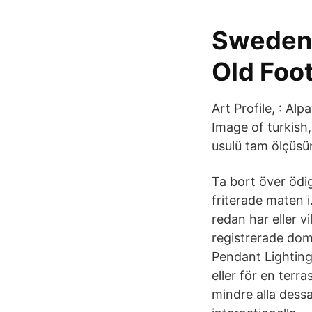
Sweden 
Old Foot
Art Profile, : Al
Image of turkish
usulü tam ölçüsün
Ta bort över ödi
friterade maten 
redan har eller v
registrerade dom
Pendant Lighting
eller för en terr
mindre alla dess