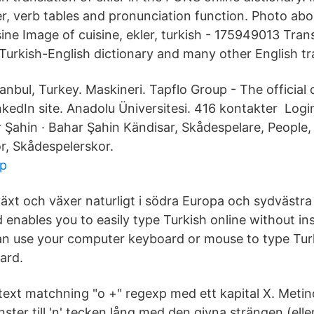
er, verb tables and pronunciation function. Photo abo
ine Image of cuisine, ekler, turkish - 175949013 Trans
e Turkish-English dictionary and many other English tr
tanbul, Turkey. Maskineri. Tapflo Group - The officia
nkedIn site. Anadolu Üniversitesi. 416 kontakter Login
Şahin · Bahar Şahin Kändisar, Skådespelare, People
or, Skådespelerskor.
pp
äxt och växer naturligt i södra Europa och sydvästra 
enables you to easily type Turkish online without ins
n use your computer keyboard or mouse to type Turk
ard.
ext matchning "o +" regexp med ett kapital X. Metind
ster till 'n' tecken lång med den givna strängen (ell