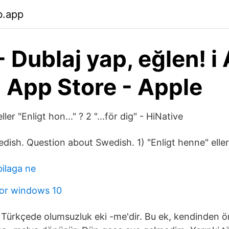
b.app
- Dublaj yap, eğlen! i
- App Store - Apple
ller "Enligt hon..." ? 2 "...för dig" - HiNative
dish. Question about Swedish. 1) "Enligt henne" eller
bilaga ne
for windows 10
 Türkçede olumsuzluk eki -me'dir. Bu ek, kendinden 