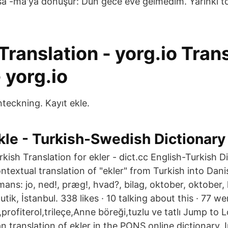
arsa -ma'ya dönüşür: Dün gece eve gelmedim. Yarınki t
Translation - yorg.io Tran
 yorg.io
teckning. Kayıt ekle.
kle - Turkish-Swedish Dictionary
rkish Translation for ekler - dict.cc English-Turkish D
ntextual translation of "ekler" from Turkish into Dan
ans: jo, ned!, præg!, hvad?, bilag, oktober, oktober, l
utik, İstanbul. 338 likes · 10 talking about this · 77 
,profiterol,trileçe,Anne böreği,tuzlu ve tatlı Jump to 
 translation of ekler in the PONS online dictionary. 