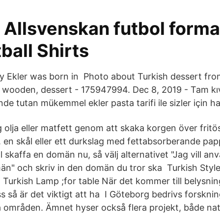
Allsvenskan futbol formal
ball Shirts
pay Ekler was born in Photo about Turkish dessert fro
, wooden, dessert - 175947994. Dec 8, 2019 - Tam k
de tutan mükemmel ekler pasta tarifi ile sizler için ha
g olja eller matfett genom att skaka korgen över frit
i. en skål eller ett durkslag med fettabsorberande pa
ill skaffa en domän nu, så välj alternativet "Jag vill 
än" och skriv in den domän du tror ska Turkish Styl
 Turkish Lamp ;for table När det kommer till belysnin
ass så är det viktigt att ha I Göteborg bedrivs forskni
a områden. Ämnet hyser också flera projekt, både nat