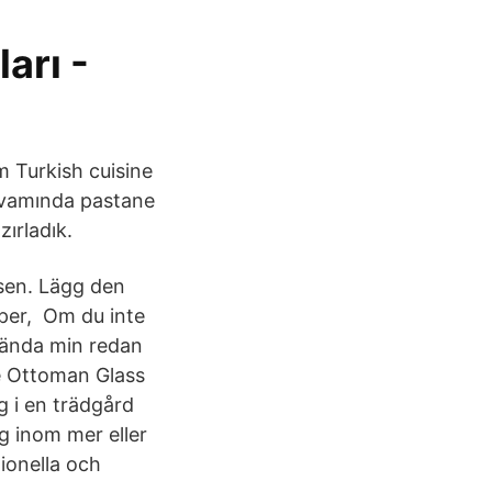
arı -
m Turkish cuisine
ıvamında pastane
zırladık.
ösen. Lägg den
pper, Om du inte
använda min redan
e Ottoman Glass
g i en trädgård
ng inom mer eller
ionella och