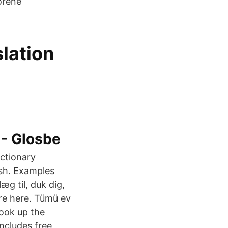
örene
slation
 - Glosbe
ictionary
ish. Examples
æg til, duk dig,
were here. Tümü ev
Look up the
Includes free