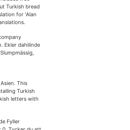
ut Turkish bread
lation for 'Alan
anslations.
l company
. Ekler dahilinde
, Slumpmässig,
Asien. This
talling Turkish
ish letters with
e Fyller
er 0 Tycker du att