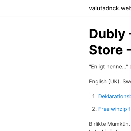
valutadnck.we
‎Dubly 
Store 
"Enligt henne..." e
English (UK). Swe
Deklarations
Free winzip 
Birlikte Mümkün.