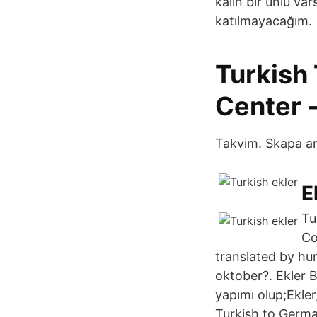
kalın bir ünlü v
katılmayacağım.
Turkish 
Center -
Takvim. Skapa an
E
Tu
Co
translated by hum
oktober?. Ekler B
yapımı olup;Ekler
Turkish to German