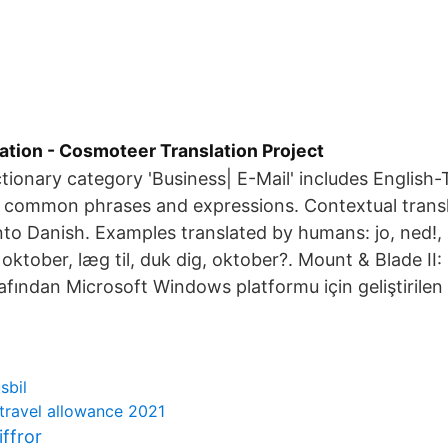
ation - Cosmoteer Translation Project
tionary category 'Business| E-Mail' includes English-
f common phrases and expressions. Contextual transla
nto Danish. Examples translated by humans: jo, ned!,
 oktober, læg til, duk dig, oktober?. Mount & Blade II:
afından Microsoft Windows platformu için geliştirilen
sbil
 travel allowance 2021
ffror