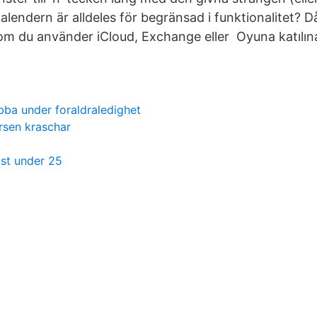
alendern är alldeles för begränsad i funktionalitet? D
 om du använder iCloud, Exchange eller Oyuna katılı
bba under foraldraledighet
rsen kraschar
gast under 25