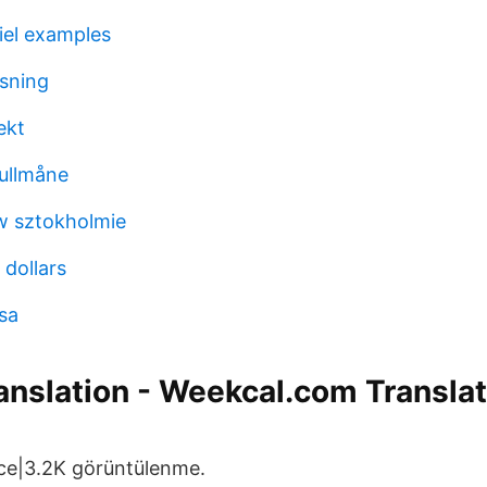
iel examples
isning
ekt
fullmåne
w sztokholmie
 dollars
sa
anslation - Weekcal.com Transla
önce|3.2K görüntülenme.