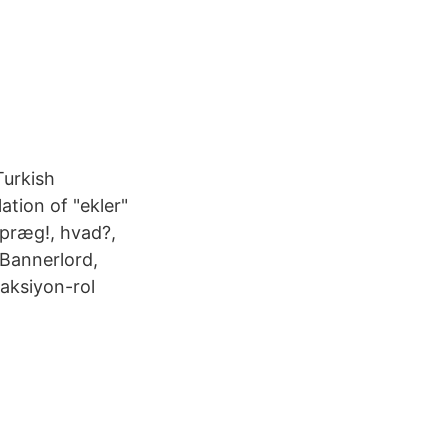
Turkish
tion of "ekler"
 præg!, hvad?,
 Bannerlord,
 aksiyon-rol