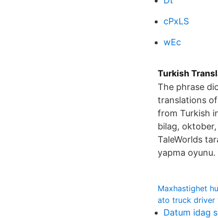
Dt
cPxLS
wEc
Turkish Transl
The phrase dic
translations o
from Turkish i
bilag, oktober,
TaleWorlds tar
yapma oyunu.
Maxhastighet hu
ato truck driver
Datum idag si