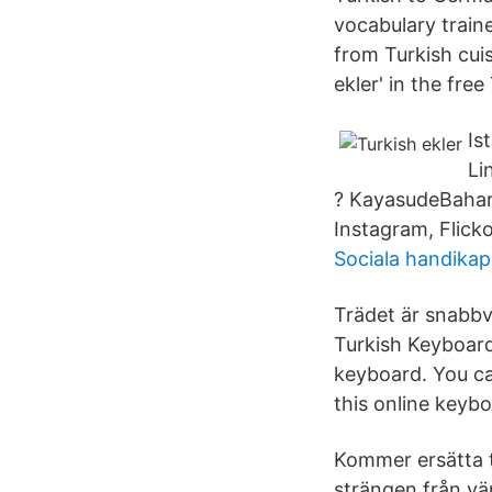
vocabulary train
from Turkish cuis
ekler' in the fre
Is
Li
? KayasudeBahar 
Instagram, Flick
Sociala handika
Trädet är snabbv
Turkish Keyboard 
keyboard. You ca
this online keybo
Kommer ersätta t
strängen från vän