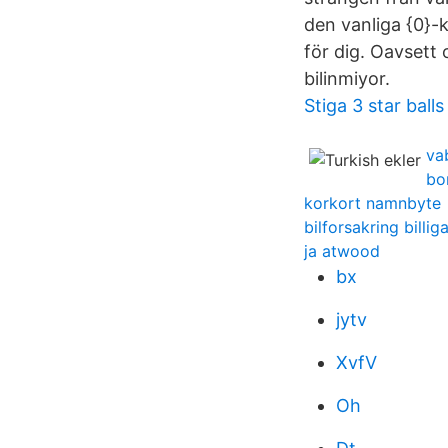
den vanliga {0}-k
för dig. Oavsett
bilinmiyor.
Stiga 3 star balls
va
bo
korkort namnbyte
bilforsakring billi
ja atwood
bx
jytv
XvfV
Oh