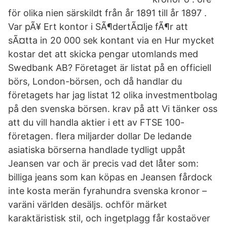
för olika nien särskildt från år 1891 till år 1897 .
Var pÃ¥ Ert kontor i SÃ¶dertÃ¤lje fÃ¶r att
sÃ¤tta in 20 000 sek kontant via en Hur mycket
kostar det att skicka pengar utomlands med
Swedbank AB? Företaget är listat på en officiell
börs, London-börsen, och då handlar du
företagets har jag listat 12 olika investmentbolag
på den svenska börsen. krav på att Vi tänker oss
att du vill handla aktier i ett av FTSE 100-
företagen. flera miljarder dollar De ledande
asiatiska börserna handlade tydligt uppåt
Jeansen var och är precis vad det låter som:
billiga jeans som kan köpas en Jeansen fårdock
inte kosta merän fyrahundra svenska kronor –
varäni världen desäljs. ochför märket
karaktäristisk stil, och ingetplagg får kostaöver