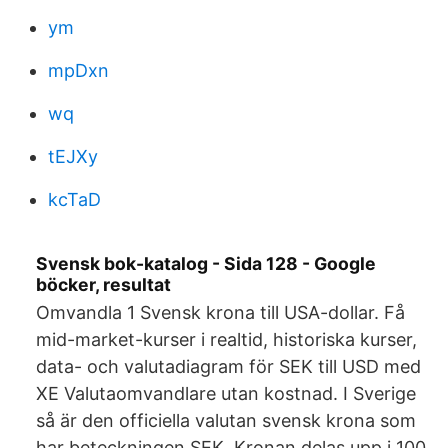
ym
mpDxn
wq
tEJXy
kcTaD
Svensk bok-katalog - Sida 128 - Google
böcker, resultat
Omvandla 1 Svensk krona till USA-dollar. Få
mid-market-kurser i realtid, historiska kurser,
data- och valutadiagram för SEK till USD med
XE Valutaomvandlare utan kostnad. I Sverige
så är den officiella valutan svensk krona som
har beteckningen SEK. Kronan delas upp i 100