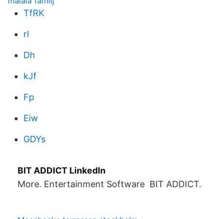
malala familj
TfRK
rI
Dh
kJf
Fp
Eiw
GDYs
BIT ADDICT LinkedIn
More. Entertainment Software BIT ADDICT.