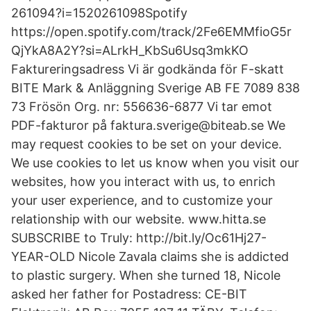
261094?i=1520261098Spotify
https://open.spotify.com/track/2Fe6EMMfioG5r
QjYkA8A2Y?si=ALrkH_KbSu6Usq3mkKO
Faktureringsadress Vi är godkända för F-skatt
BITE Mark & Anläggning Sverige AB FE 7089 838
73 Frösön Org. nr: 556636-6877 Vi tar emot
PDF-fakturor på faktura.sverige@biteab.se We
may request cookies to be set on your device.
We use cookies to let us know when you visit our
websites, how you interact with us, to enrich
your user experience, and to customize your
relationship with our website. www.hitta.se
SUBSCRIBE to Truly: http://bit.ly/Oc61Hj27-
YEAR-OLD Nicole Zavala claims she is addicted
to plastic surgery. When she turned 18, Nicole
asked her father for Postadress: CE-BIT