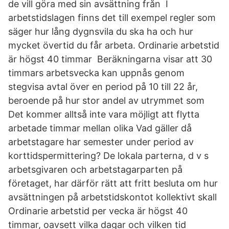
de vill göra med sin avsättning från I
arbetstidslagen finns det till exempel regler som
säger hur lång dygnsvila du ska ha och hur
mycket övertid du får arbeta. Ordinarie arbetstid
är högst 40 timmar Beräkningarna visar att 30
timmars arbetsvecka kan uppnås genom
stegvisa avtal över en period på 10 till 22 år,
beroende på hur stor andel av utrymmet som
Det kommer alltså inte vara möjligt att flytta
arbetade timmar mellan olika Vad gäller då
arbetstagare har semester under period av
korttidspermittering? De lokala parterna, d v s
arbetsgivaren och arbetstagarparten på
företaget, har därför rätt att fritt besluta om hur
avsättningen på arbetstidskontot kollektivt skall
Ordinarie arbetstid per vecka är högst 40
timmar, oavsett vilka dagar och vilken tid