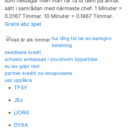
som heldagar men man får ta ut dem på annat
sätt i samrådan med närmaste chef. 1 Minuter =
0.0167 Timmar. 10 Minuter = 0.1667 Timmar.
Gratis abc spel
hur lång tid tar en bankgiro
betalning
swedbank kredit
schweiz ambassad i stockholm öppettider
eu lex gdpr text
partner krediti za nezaposlene
uac uppåkra
TFSY
JEz
jJORd
DYXA